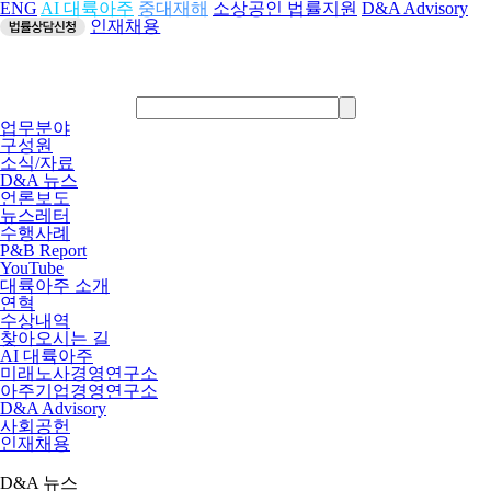
ENG
AI 대륙아주
중대재해
소상공인 법률지원
D&A Advisory
인재채용
업무분야
구성원
소식/자료
D&A 뉴스
언론보도
뉴스레터
수행사례
P&B Report
YouTube
대륙아주 소개
연혁
수상내역
찾아오시는 길
AI 대륙아주
미래노사경영연구소
아주기업경영연구소
D&A Advisory
사회공헌
인재채용
D&A 뉴스