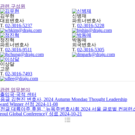
관련 구성원
김우현
신병재
대표변호사
파트너변호사
T.
02-3016-5237
T.
02-3016-5228
정진혁
박동매
파트너변호사
외국변호사
T.
02-3016-9511
T.
02-3016-5305
이상달
고문
T.
02-3016-7493
관련 업무분야
출입국·국적 센터
다음글
김현진 변호사, 2024 Autumn Mondaq Thought Leadership
ward Winner 선정
2024-11-08
이전글
대륙아주 후원, ' 뉴욕주변호사회 2024 서울 글로벌 컨퍼런
eoul Global Conference)' 성료
2024-10-21