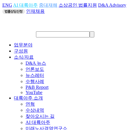
ENG
AI 대륙아주
중대재해
소상공인 법률지원
D&A Advisory
인재채용
업무분야
구성원
소식/자료
D&A 뉴스
언론보도
뉴스레터
수행사례
P&B Report
YouTube
대륙아주 소개
연혁
수상내역
찾아오시는 길
AI 대륙아주
미래노사경영연구소