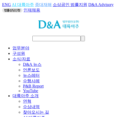
ENG
AI 대륙아주
중대재해
소상공인 법률지원
D&A Advisory
인재채용
업무분야
구성원
소식/자료
D&A 뉴스
언론보도
뉴스레터
수행사례
P&B Report
YouTube
대륙아주 소개
연혁
수상내역
찾아오시는 길