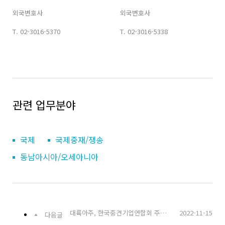
공유하기
외국변호사
외국변호사
T.
02-3016-5370
T.
02-3016-5338
URL
관련 업무분야
국제
국제중재/쟁송
동남아시아/오세아니아
대륙아주, 한국중견기업연합회 주최 KEY-Point 세미나
2022-11-15
다음글