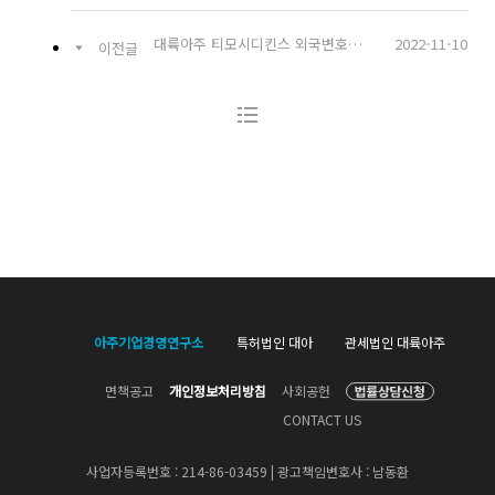
대륙아주 티모시디킨스 외국변호사, 한-아프리카 비즈니스 스쿨 강연
2022-11-10
이전글
아주기업경영연구소
특허법인 대아
관세법인 대륙아주
면책공고
개인정보처리방침
사회공헌
CONTACT US
사업자등록번호 : 214-86-03459 | 광고책임변호사 : 남동환