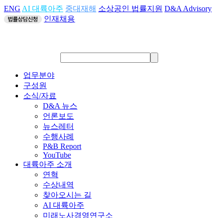
ENG
AI 대륙아주
중대재해
소상공인 법률지원
D&A Advisory
인재채용
업무분야
구성원
소식/자료
D&A 뉴스
언론보도
뉴스레터
수행사례
P&B Report
YouTube
대륙아주 소개
연혁
수상내역
찾아오시는 길
AI 대륙아주
미래노사경영연구소