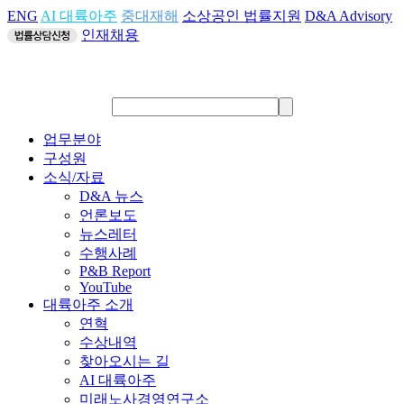
ENG
AI 대륙아주
중대재해
소상공인 법률지원
D&A Advisory
인재채용
업무분야
구성원
소식/자료
D&A 뉴스
언론보도
뉴스레터
수행사례
P&B Report
YouTube
대륙아주 소개
연혁
수상내역
찾아오시는 길
AI 대륙아주
미래노사경영연구소