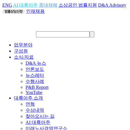
ENG
AI 대륙아주
중대재해
소상공인 법률지원
D&A Advisory
인재채용
업무분야
구성원
소식/자료
D&A 뉴스
언론보도
뉴스레터
수행사례
P&B Report
YouTube
대륙아주 소개
연혁
수상내역
찾아오시는 길
AI 대륙아주
미래노사경영연구소