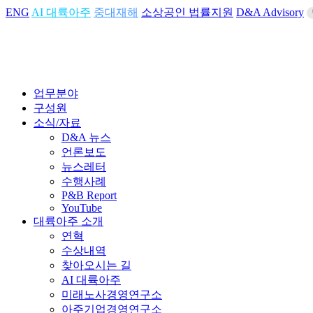
ENG
AI 대륙아주
중대재해
소상공인 법률지원
D&A Advisory
업무분야
구성원
소식/자료
D&A 뉴스
언론보도
뉴스레터
수행사례
P&B Report
YouTube
대륙아주 소개
연혁
수상내역
찾아오시는 길
AI 대륙아주
미래노사경영연구소
아주기업경영연구소