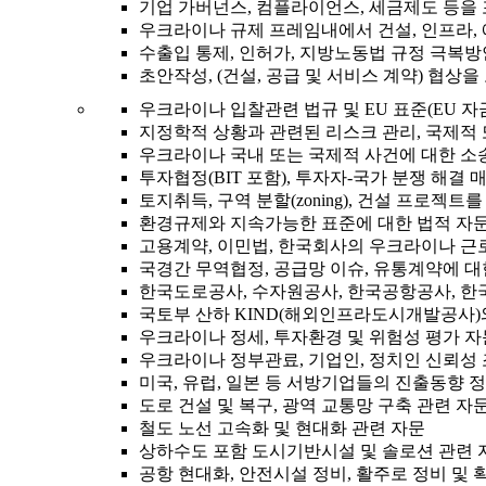
기업 가버넌스, 컴플라이언스, 세금제도 등을
우크라이나 규제 프레임내에서 건설, 인프라,
수출입 통제, 인허가, 지방노동법 규정 극복방
초안작성, (건설, 공급 및 서비스 계약) 협상
우크라이나 입찰관련 법규 및 EU 표준(EU 자
지정학적 상황과 관련된 리스크 관리, 국제적 
우크라이나 국내 또는 국제적 사건에 대한 소송
투자협정(BIT 포함), 투자자-국가 분쟁 해결
토지취득, 구역 분할(zoning), 건설 프로젝트
환경규제와 지속가능한 표준에 대한 법적 자문
고용계약, 이민법, 한국회사의 우크라이나 근
국경간 무역협정, 공급망 이슈, 유통계약에 대
한국도로공사, 수자원공사, 한국공항공사, 한
국토부 산하 KIND(해외인프라도시개발공사)
우크라이나 정세, 투자환경 및 위험성 평가 자
우크라이나 정부관료, 기업인, 정치인 신뢰성 
미국, 유럽, 일본 등 서방기업들의 진출동향 
도로 건설 및 복구, 광역 교통망 구축 관련 자
철도 노선 고속화 및 현대화 관련 자문
상하수도 포함 도시기반시설 및 솔로션 관련 
공항 현대화, 안전시설 정비, 활주로 정비 및 