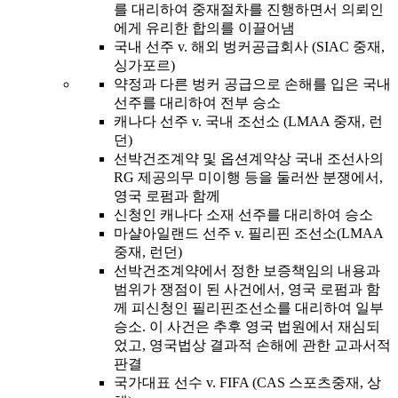
를 대리하여 중재절차를 진행하면서 의뢰인
에게 유리한 합의를 이끌어냄
국내 선주 v. 해외 벙커공급회사 (SIAC 중재,
싱가포르)
약정과 다른 벙커 공급으로 손해를 입은 국내
선주를 대리하여 전부 승소
캐나다 선주 v. 국내 조선소 (LMAA 중재, 런
던)
선박건조계약 및 옵션계약상 국내 조선사의
RG 제공의무 미이행 등을 둘러싼 분쟁에서,
영국 로펌과 함께
신청인 캐나다 소재 선주를 대리하여 승소
마샬아일랜드 선주 v. 필리핀 조선소(LMAA
중재, 런던)
선박건조계약에서 정한 보증책임의 내용과
범위가 쟁점이 된 사건에서, 영국 로펌과 함
께 피신청인 필리핀조선소를 대리하여 일부
승소. 이 사건은 추후 영국 법원에서 재심되
었고, 영국법상 결과적 손해에 관한 교과서적
판결
국가대표 선수 v. FIFA (CAS 스포츠중재, 상