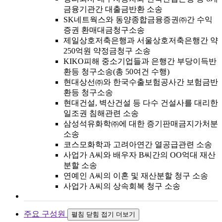
금융기관간 대출금반환 소송
SK네트웍스와 동양종합금융증권㈜간 수익
증권 환매대금청구소송
제일상호저축은행과 서울상호저축은행간 약
250억원 약정금청구 소송
KIKO피해 중소기업들과 은행간 부당이득반
환등 청구소송(총 50여건 수행)
현대상선㈜와 한국수출보험공사간 보험금반
환등 청구소송
현대건설, 벽산건설 등 다수 건설사를 대리한
일조권 침해관련 소송
삼성석유화학㈜에 대한 증기판매금지가처분
소송
코스모화학과 고려아연간 열공급관련 소송
사업가 A씨와 배우자 B씨간의 OO억대 재산
분할 소송
연예인 A씨의 이혼 및 재산분할 청구 소송
사업가 A씨의 상속회복 청구 소송
주요 구성원
펼침
닫힘
접기
더보기