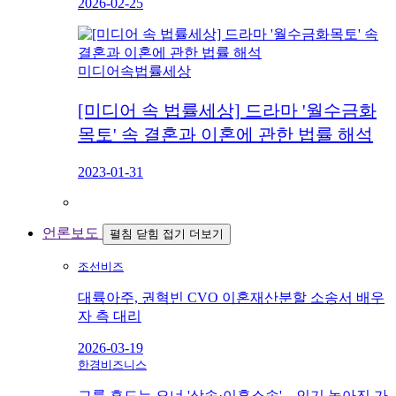
2026-02-25
미디어속법률세상
[미디어 속 법률세상] 드라마 '월수금화
목토' 속 결혼과 이혼에 관한 법률 해석
2023-01-31
언론보도
펼침
닫힘
접기
더보기
조선비즈
대륙아주, 권혁빈 CVO 이혼재산분할 소송서 배우
자 측 대리
2026-03-19
한경비즈니스
그룹 흔드는 오너 '상속·이혼소송'…인기 높아진 가