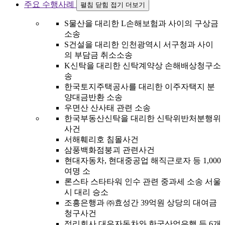
주요 수행사례
펼침
닫힘
접기
더보기
S물산을 대리한 L손해보험과 사이의 구상금
소송
S건설을 대리한 인천광역시 서구청과 사이
의 부담금 취소소송
K신탁을 대리한 신탁계약상 손해배상청구소
송
한국토지주택공사를 대리한 이주자택지 분
양대금반환 소송
우면산 산사태 관련 소송
한국부동산신탁을 대리한 신탁위반처분행위
사건
서해훼리호 침몰사건
삼풍백화점붕괴 관련사건
현대자동차, 현대중공업 해직근로자 등 1,000
여명 소
론스타 스타타워 인수 관련 중과세 소송 서울
시 대리 승소
조흥은행과 ㈜효성간 39억원 상당의 대여금
청구사건
정리회사 대우자동차와 한국산업은행 등 6개