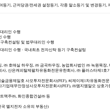
여등기, 근저당권/전세권 설정등기, 각종 말소등기 및 변경등기,
법무대리인 수행
인 수행
구축컨설팅 및 법무대리인 수행
대리인 수행 · 국내최초 전자신탁 등기 구축컨설팅
징, ㈜ 호매실 하우징, ㈜ 금곡하우징, 농업회사법인 ㈜ 녹원목장,
사, 산은캐피탈제팔차유동화전문유한회사, ㈜ 플러스타제1호
술금융제일호 사모투자전문회사(PEF), 씨제이제1차유동화전문 
기업재무안정성사모투자전문회사(PEF), ㈜엠지엠알오 상호가
이트맥주㈜, 화인종합건설㈜ 등
국 엘지전자 소유의 부동산)