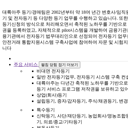
대륙아주 등기/경매팀은 2002년부터 약 18여 년간 변호사/임
기 및 전자등기 등 다양한 등기 업무를 수행하고 있습니다. 또한
등기신청의 방식으로 처리해오면서 축적된 노하우를 기반으로 하여
권을 등록하였고, 자체적으로 pilot시스템을 개발하여 금융기
융기관에서 전자등기 법무대리인으로 선정되어 전자등기 업무를
안전거래 통합지원시스템 구축사업에 참여하여 자문 및 시험지
니다
주요 서비스
펼침
닫힘
접기
더보기
비대면 전자등기
일반 전자등기업무, 전자등기 시스템 구축 컨
대륙아주는 다년간 축적된 노하우를 기반으로 
등기 서비스 프로그램 저작권을 보유하고 있어
상업(회사)등기
설립등기, 증자/감자등기, 주식/채권등기, 변경
특수등기
신탁등기, 사단/재단등기, 농업회사/영농조합
기, 의료/종교/기타등기
부동산등기