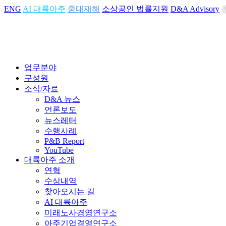
ENG
AI 대륙아주
중대재해
소상공인 법률지원
D&A Advisory
업무분야
구성원
소식/자료
D&A 뉴스
언론보도
뉴스레터
수행사례
P&B Report
YouTube
대륙아주 소개
연혁
수상내역
찾아오시는 길
AI 대륙아주
미래노사경영연구소
아주기업경영연구소