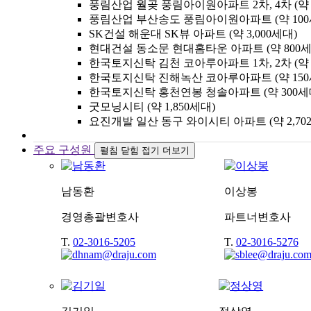
풍림산업 월곶 풍림아이원아파트 2차, 4차 (약 1
풍림산업 부산송도 풍림아이원아파트 (약 100
SK건설 해운대 SK뷰 아파트 (약 3,000세대)
현대건설 동소문 현대홈타운 아파트 (약 800세
한국토지신탁 김천 코아루아파트 1차, 2차 (약 
한국토지신탁 진해녹산 코아루아파트 (약 150
한국토지신탁 홍천연봉 청솔아파트 (약 300세
굿모닝시티 (약 1,850세대)
요진개발 일산 동구 와이시티 아파트 (약 2,70
주요 구성원
펼침
닫힘
접기
더보기
남동환
이상봉
경영총괄변호사
파트너변호사
T.
02-3016-5205
T.
02-3016-5276