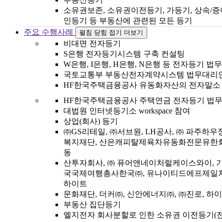
소유권보존, 소유권이전등기, 가등기, 상속/증
인등기 등 부동산에 관련된 모든 등기
주요 수행사례
펼침
닫힘
접기
더보기
비대면 전자등기
S은행 전자등기시스템 구축 컨설팅
W은행, I은행, H은행, N은행 등 전자등기 
국토교통부 부동산전자계약시스템 법무대리
HF한국주택금융공사 유동화자산의 전자말소 
HF한국주택금융공사 주택연금 전자등기 법무
대법원 인터넷등기소 workspace 참여
상업(회사) 등기
㈜GS리테일, ㈜서브원, LH공사, ㈜ 파주하우
복지재단, 산은캐피탈제육차유동화전문유한회
동
산투자회사, ㈜ 퓨어앤네이처럴케이스와이, 기
국국제여행총사한국㈜, 유나이티드에프제일차
하이트
문화재단, 더커㈜, 신안에너지㈜, ㈜진로, 하
부동산 집단등기
엘지전자 회사분할로 인한 소유권 이전등기(전