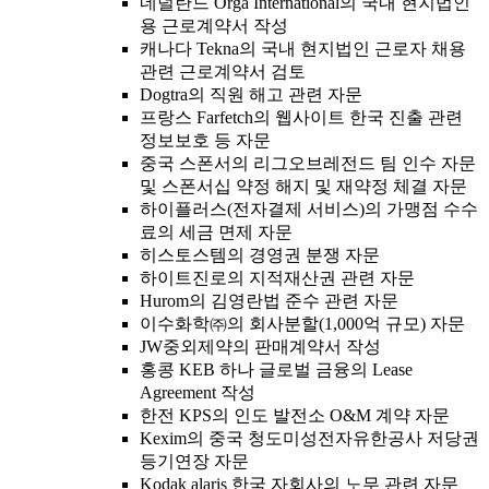
네덜란드 Orga International의 국내 현지법인
용 근로계약서 작성
캐나다 Tekna의 국내 현지법인 근로자 채용
관련 근로계약서 검토
Dogtra의 직원 해고 관련 자문
프랑스 Farfetch의 웹사이트 한국 진출 관련
정보보호 등 자문
중국 스폰서의 리그오브레전드 팀 인수 자문
및 스폰서십 약정 해지 및 재약정 체결 자문
하이플러스(전자결제 서비스)의 가맹점 수수
료의 세금 면제 자문
히스토스템의 경영권 분쟁 자문
하이트진로의 지적재산권 관련 자문
Hurom의 김영란법 준수 관련 자문
이수화학㈜의 회사분할(1,000억 규모) 자문
JW중외제약의 판매계약서 작성
홍콩 KEB 하나 글로벌 금융의 Lease
Agreement 작성
한전 KPS의 인도 발전소 O&M 계약 자문
Kexim의 중국 청도미성전자유한공사 저당권
등기연장 자문
Kodak alaris 한국 자회사의 노무 관련 자문