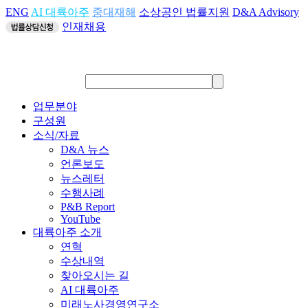
ENG
AI 대륙아주
중대재해
소상공인 법률지원
D&A Advisory
인재채용
업무분야
구성원
소식/자료
D&A 뉴스
언론보도
뉴스레터
수행사례
P&B Report
YouTube
대륙아주 소개
연혁
수상내역
찾아오시는 길
AI 대륙아주
미래노사경영연구소