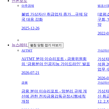
언론보도
아주경제
법조신
불법 가상자산 취급업자 증가…규제 당
[로펌
국 대응 강화
구회, 
약
2025-12-26
2022-0
뉴스레터
펼침
닫힘
접기
더보기
AI/TMT
가상자
AI/TMT 분야 이슈리포트 - 금융위원회
가상자
의 ‘금융분야 인공지능 가이드라인’ 발표
석원 2
업무 
2026-07-21
2026-0
금융
가상자
금융 분야 이슈리포트 - 망분리 규제 개
가상자
선에 관한 전자금융감독규정시행세칙
산 취
개정
12. 