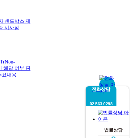
자 샌드박스 제
과 시사점
(Non-
상자산 해당 여부 판
주요내용
전화상담
02 563 0298
법률상담