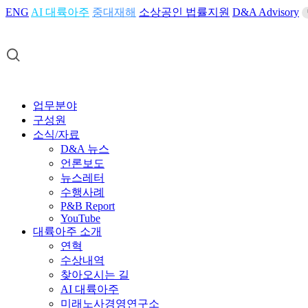
ENG
AI 대륙아주
중대재해
소상공인 법률지원
D&A Advisory
업무분야
구성원
소식/자료
D&A 뉴스
언론보도
뉴스레터
수행사례
P&B Report
YouTube
대륙아주 소개
연혁
수상내역
찾아오시는 길
AI 대륙아주
미래노사경영연구소