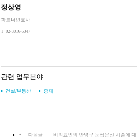
정상영
파트너변호사
T.
02-3016-5347
관련 업무분야
건설/부동산
중재
다음글
비의료인의 반영구 눈썹문신 시술에 대