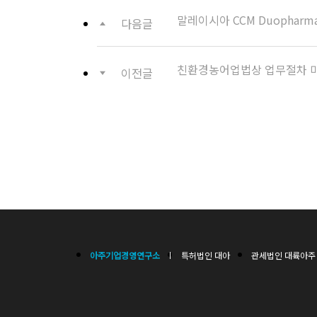
말레이시아 CCM Duopharm
다음글
친환경농어업법상 업무절차 미
이전글
아주기업경영연구소
특허법인 대아
관세법인 대륙아주