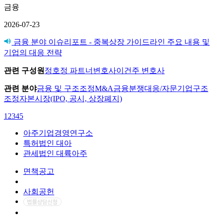
금융
2026-07-23
금융 분야 이슈리포트 - 중복상장 가이드라인 주요 내용 및
기업의 대응 전략
관련 구성원
정호정 파트너변호사
이건주 변호사
관련 분야
금융 및 구조조정
M&A
금융분쟁대응/자문
기업구조
조정
자본시장(IPO, 공시, 상장폐지)
1
2
3
4
5
아주기업경영연구소
특허법인 대아
관세법인 대륙아주
면책공고
개인정보처리방침
사회공헌