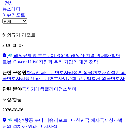
전체
뉴스레터
이슈리포트
해외규제 리포트
2026-08-07
해외규제 리포트 - 미 FCC의 해외산 전력 인버터·첨단
로봇 'Covered List' 지정과 우리 기업의 대응 전략
관련 구성원
차동언 파트너변호사
임성훈 외국변호사
김석민 외
국변호사
김승진 파트너변호사
이관희 고문
박희제 외국변호사
관련 분야
국제거래
컴플라이언스
북미
해상/항공
2026-08-06
해상/항공 분야 이슈리포트 - 대한민국 해사국제상사법
원의 설치·개원과 그 시사점