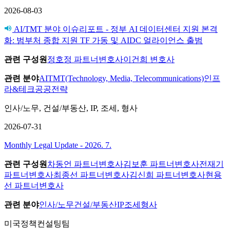
2026-08-03
AI/TMT 분야 이슈리포트 - 정부 AI 데이터센터 지원 본격
화: 범부처 종합 지원 TF 가동 및 AIDC 얼라이언스 출범
관련 구성원
정호정 파트너변호사
이건희 변호사
관련 분야
AI
TMT(Technology, Media, Telecommunications)
인프
라&테크
공공전략
인사/노무, 건설/부동산, IP, 조세, 형사
2026-07-31
Monthly Legal Update - 2026. 7.
관련 구성원
차동언 파트너변호사
김보훈 파트너변호사
전재기
파트너변호사
최종선 파트너변호사
김신희 파트너변호사
현용
선 파트너변호사
관련 분야
인사/노무
건설/부동산
IP
조세
형사
미국정책컨설팅팀