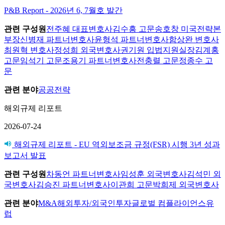
P&B Report - 2026년 6, 7월호 발간
관련 구성원
전주혜 대표변호사
김수흥 고문
송호창 미국전략본
부장
신병재 파트너변호사
윤형석 파트너변호사
함상완 변호사
최원혁 변호사
정성희 외국변호사
권기원 입법지원실장
김계홍
고문
임석기 고문
조용기 파트너변호사
전충렬 고문
정종수 고
문
관련 분야
공공전략
해외규제 리포트
2026-07-24
해외규제 리포트 - EU 역외보조금 규정(FSR) 시행 3년 성과
보고서 발표
관련 구성원
차동언 파트너변호사
임성훈 외국변호사
김석민 외
국변호사
김승진 파트너변호사
이관희 고문
박희제 외국변호사
관련 분야
M&A
해외투자/외국인투자
글로벌 컴플라이언스
유
럽