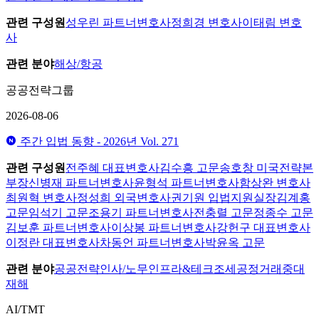
관련 구성원
성우린 파트너변호사
정희경 변호사
이태림 변호
사
관련 분야
해상/항공
공공전략그룹
2026-08-06
주간 입법 동향 - 2026년 Vol. 271
관련 구성원
전주혜 대표변호사
김수흥 고문
송호창 미국전략본
부장
신병재 파트너변호사
윤형석 파트너변호사
함상완 변호사
최원혁 변호사
정성희 외국변호사
권기원 입법지원실장
김계홍
고문
임석기 고문
조용기 파트너변호사
전충렬 고문
정종수 고문
김보훈 파트너변호사
이상봉 파트너변호사
강헌구 대표변호사
이정란 대표변호사
차동언 파트너변호사
박윤옥 고문
관련 분야
공공전략
인사/노무
인프라&테크
조세
공정거래
중대
재해
AI/TMT