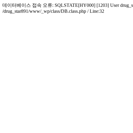
데이터베이스 접속 오류: SQLSTATE[HY000] [1203] User drug_star891 alr
/drug_star891/www/_wp/class/DB.class.php / Line:32