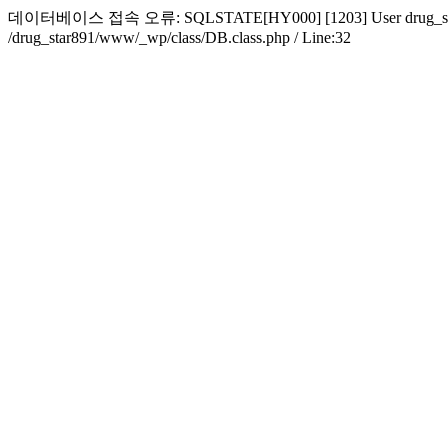
데이터베이스 접속 오류: SQLSTATE[HY000] [1203] User drug_star891 alr
/drug_star891/www/_wp/class/DB.class.php / Line:32